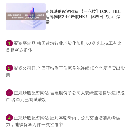
正规炒股配资网站 【一竞技】LCK： HLE
运筹帷幄2比0击败NS！_比赛日_战队_爆
发
​配资平台网 韩国建筑行业老龄化加剧 60岁以上技工占比
1
首超40岁群体
​配资公司开户 巴菲特旗下伯克希尔连续10个季度净卖出股
2
票
​正规炒股配资网站 吉电股份子公司大安绿氢项目试运行投
3
产 各单元已调试成功
​正规炒股配资网站 应对本轮降雨，公共交通增加高峰运
4
力，地铁备36万件一次性雨衣