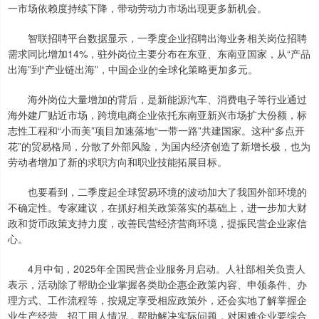
一市场依赖度持续下降，带动劳动力市场出现更多新机会。
智联招聘平台数据显示，一季度企业招聘出海业务相关岗位招聘
需求同比增加14%，驻外岗位主要分布在东亚、东南亚国家，从“产品
出海”到“产业链出海”，中国企业的全球化策略更加多元。
海外岗位大量增加的背后，是新能源汽车、消费电子等行业通过
海外建厂贴近市场，跨境电商企业依托东南亚新兴市场扩大份额，标
志性工程和“小而美”项目加速落地“一带一路”共建国家。这种“多点开
花”的贸易格局，分散了外部风险，为国内经济创造了新增长极，也为
劳动者增加了新的求职方向和职业技能拓展目标。
也要看到，二季度起全球贸易环境的波动加大了我国外部环境的
不确定性。专家建议，在抓好相关政策落实的基础上，进一步加大财
政和货币政策支持力度，改善民营经济营商环境，提振民营企业家信
心。
4月中旬，2025年全国民营企业服务月启动。人社部相关负责人
表示，活动除了帮助企业掌握各类助企惠企政策内容、申领条件、办
理方式、工作流程等，按规定享受相应政策外，还会实地了解掌握企
业生产经营、招工用人情况，帮助解决实际问题，对困难企业要综合