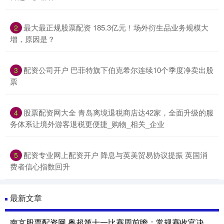
最大最正规股票配资 185.3亿元！场外衍生品业务规模大
2
增，原因是？
配资公司开户 巴菲特旗下伯克希尔连续10个季度净卖出股
3
票
股票配资网大全 青岛离境退税商店达42家，全面升级的服
4
务体系让境外游客退税更便捷_购物_相关_企业
配资专业网上配资开户 降息与英美贸易协议提振 英国消
5
费者信心指数回升
最新文章
南京股票配资网 粤超第十一比赛周前瞻：常规赛收官决