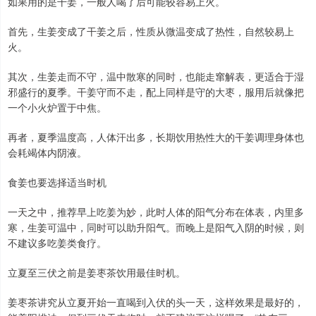
如果用的是干姜，一般人喝了后可能较容易上火。
首先，生姜变成了干姜之后，性质从微温变成了热性，自然较易上
火。
其次，生姜走而不守，温中散寒的同时，也能走窜解表，更适合于湿
邪盛行的夏季。干姜守而不走，配上同样是守的大枣，服用后就像把
一个小火炉置于中焦。
再者，夏季温度高，人体汗出多，长期饮用热性大的干姜调理身体也
会耗竭体内阴液。
食姜也要选择适当时机
一天之中，推荐早上吃姜为妙，此时人体的阳气分布在体表，内里多
寒，生姜可温中，同时可以助升阳气。而晚上是阳气入阴的时候，则
不建议多吃姜类食疗。
立夏至三伏之前是姜枣茶饮用最佳时机。
姜枣茶讲究从立夏开始一直喝到入伏的头一天，这样效果是最好的，