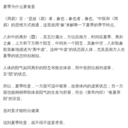
夏季为什么要食姜
《周易》言：“是故《易》者，象也；象也者，像也。”中医和《周
易》的思维方式相通，这里就用“象”来解释一下夏季的季节特点。
八卦中的离卦（☲），其五行属火，方位应南方，时间应夏季。离卦
之象，上方和下方两个阳爻，中间夹一个阴爻，其象中空，八卦取象
歌形象地描述为“离中虚”。这种“中虚”的状态跟人体，尤其是南方人在
夏季的状态特别相似。
人体的阳气如同离卦的阳爻布散在体表，而中焦部位相对虚寒，
呈“阴”的状态。
所以，夏季吃姜，一方面可温中驱寒，改善体内的虚寒状态；另一方
面也能稍稍帮助体表阳气的生发与舒展，符合《黄帝内经》“春夏养
阳”的宗旨。
选对姜才能吃出健康
说到夏季吃姜，就不得不提姜枣茶。