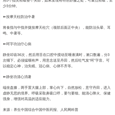
用5个指尖轻敲整个头部，如果发现有特别舒服之处，可重点轻敲，至
少3分钟。
⏩按摩天柱防治中暑
将食指与中指并拢按摩天柱穴（颈部后面正中央），能防治头晕、耳
鸣、中暑等。
⏩呵字功治疗心病
静坐叩齿36次，然后用舌在口腔中搅动至唾液满时，漱口数遍，分3
次咽下。必须猛咽有声，用意念送至丹田，然后吐气发“呵”字音。可
以稳定心神，治失眠、冠心病、心律不齐等。
⏩静坐功清心消暑
端坐盘膝，两手置大腿上部，掌心向下，自然放松，意守丹田，进入
虚静无思的境界。呼吸采取鼻吸口呼，要匀要细。能清心降火、保健
强身，增强对高温的适应能力。
来源：养生中国综合中国中医药报、人民网科普