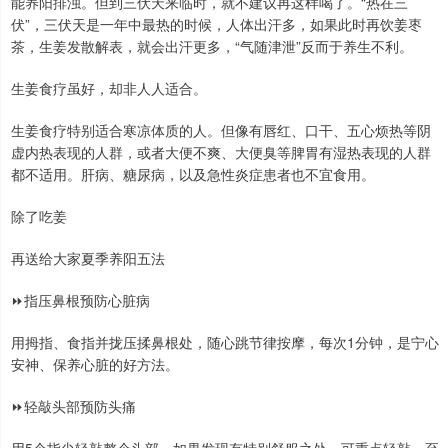
能养阳排浊。但到三伏天来临时，就不建议再这样喝了。“热在三
伏”，三伏天是一年中最热的时候，人体出汗多，如果此时再饮姜枣
茶，生姜发散解表，就会出汗更多，“气随津泄”反而于养生不利。
生姜食疗虽好，却非人人适合。
生姜食疗特别适合寒凉体质的人。但像有唇红、口干、五心烦热等阴
虚内热表现的人群，或者大便不爽、大便臭等脾胃有湿热表现的人群
都不适用。肝病、糖尿病，以及急性炎症患者也不宜食用。
除了吃姜
再送给大家夏季养阳五法
⏩指压鼻根预防心脏病
用拇指、食指并拢压揉鼻根处，随心跳节律按摩，每次1分钟，是宁心
安神、保养心脏的好方法。
⏩轻敲头部预防头痛