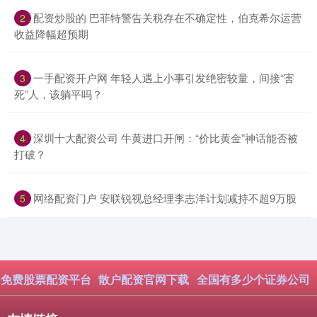
​配资炒股的 巴菲特警告关税存在不确定性，伯克希尔运营
2
收益降幅超预期
​一手配资开户网 年轻人遇上小事引发绝密较量，间接“害
3
死”人，该躺平吗？
​深圳十大配资公司 牛黄进口开闸：“价比黄金”神话能否被
4
打破？
​网络配资门户 安联锐视总经理李志洋计划减持不超9万股
5
免费股票配资平台
散户配资官网下载
全国有多少个证券公司