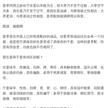
姜枣同用之妙在于生姜以辛散为主，得大枣乃不至于过散，大枣甘守
功多，得生姜乃不至于过守。更因生姜温燥，与脾喜燥之性相合；大
枣柔润，与胃喜润之性相投，姜枣配则能调脾胃以和里。
图源：摄图网
姜枣茶在市面上已经有搭配好的成品。但姜枣茶成品往往会有一个问
题，就是把不易保存的生姜变成了易保存的干姜。这样的姜枣配，性
质有所改变，功效也就不尽相同了。
那生姜和干姜有何区别呢？
生姜味辛、性微温，归肺、脾、胃经，具有解表散寒、温中止呕、化
痰止咳的功效，其性偏散，多用于风寒感冒、胃寒呕吐、寒痰咳嗽
等。
干姜味辛、性热，归脾、胃、肾、心、肺经，具有温中散寒、回阳通
脉、燥湿消痰的功效，其性偏守，多用于脘腹冷痛、呕吐泄泻、肢冷
脉微、痰饮喘咳等。