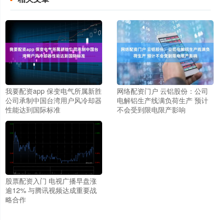
我要配资app 保变电气所属新胜
网络配资门户 云铝股份：公司
公司承制中国台湾用户风冷却器
电解铝生产线满负荷生产 预计
性能达到国际标准
不会受到限电限产影响
股票配资入门 电视广播早盘涨
逾12% 与腾讯视频达成重要战
略合作