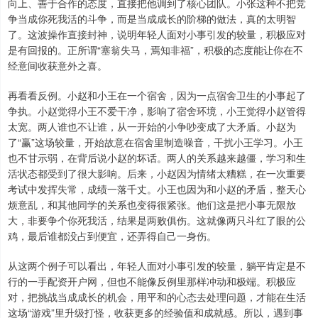
向上、善于合作的态度，直接把他调到了核心团队。小张这种不把竞
争当成你死我活的斗争，而是当成成长的阶梯的做法，真的太明智
了。这波操作直接封神，说明年轻人面对小事引发的较量，积极应对
是有回报的。正所谓“塞翁失马，焉知非福”，积极的态度能让你在不
经意间收获意外之喜。
再看看反例。小赵和小王在一个宿舍，因为一点宿舍卫生的小事起了
争执。小赵觉得小王不爱干净，影响了宿舍环境，小王觉得小赵管得
太宽。两人谁也不让谁，从一开始的小争吵变成了大矛盾。小赵为
了“赢”这场较量，开始故意在宿舍里制造噪音，干扰小王学习。小王
也不甘示弱，在背后说小赵的坏话。两人的关系越来越僵，学习和生
活状态都受到了很大影响。后来，小赵因为情绪太糟糕，在一次重要
考试中发挥失常，成绩一落千丈。小王也因为和小赵的矛盾，整天心
烦意乱，和其他同学的关系也变得很紧张。他们这是把小事无限放
大，非要争个你死我活，结果是两败俱伤。这就像两只斗红了眼的公
鸡，最后谁都没占到便宜，还弄得自己一身伤。
从这两个例子可以看出，年轻人面对小事引发的较量，躺平肯定是不
行的一手配资开户网，但也不能像反例里那样冲动和极端。积极应
对，把挑战当成成长的机会，用平和的心态去处理问题，才能在生活
这场“游戏”里升级打怪，收获更多的经验值和成就感。所以，遇到事