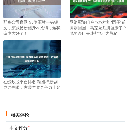
配资公司官网 55岁王琳一头银
网络配资门户 “欢欢”和“圆仔”前
发，穿减龄粉裙身材抢镜，这状
脚刚回国，马克龙后脚就来了？
态也太好了！
他将亲自去成都“耍”大熊猫
在线炒股平台排名 鞠婧祎新剧
成绩亮眼，古装赛道竞争力十足
相关评论
本文评分
*