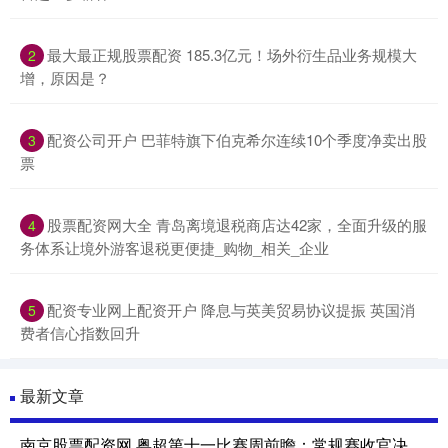
最大最正规股票配资 185.3亿元！场外衍生品业务规模大
2
增，原因是？
配资公司开户 巴菲特旗下伯克希尔连续10个季度净卖出股
3
票
股票配资网大全 青岛离境退税商店达42家，全面升级的服
4
务体系让境外游客退税更便捷_购物_相关_企业
配资专业网上配资开户 降息与英美贸易协议提振 英国消
5
费者信心指数回升
最新文章
南京股票配资网 粤超第十一比赛周前瞻：常规赛收官决